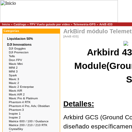
Inicio
»
Catálogo
»
FPV Vuelo guiado por video
»
Telemetria-GPS
»
ArkB 433
ArkBird módulo Telemet
Categorías
[ArkB 433]
Liquidacion 50%
DJI Innovations
DJI Goggles
Arkbird 43
DJI Promocion
Tello
Dron FPV
Module(Grou
Mavic Mini
MINI 2
MINI 3
Spark
S
Mavic 3
Mavic 2
Mavic 2 Enterprise
Mavic AIR
Mavic AIR 2
Mavic Pro & Platinum
Detalles:
Phantom 4 RTK
Phantom 4 Pro, Adv, Obsidian
Phantom 3
Inspire 1
Arkbird GCS (Ground Co
Inspire 2
Matrice 600 / 100 / Guidance
diseñado específicament
Matrice 200 / 210 / 210 RTK
CrystalSky