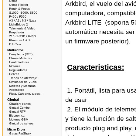
Osmo
Arkbird, el vuelo del av
Osmo Pocket
Ronin & Focus
computadora, compatible
S1000, S900, S800
F450 / F550
A3 / A2 / N3 / Naza
Arkbird LITE (soporta 50
LightBridge 2
Telemetria & Video
automático necesita ser
Propulsión
Z15 / H33D / H43D
un firmware posterior).
Phantom 1 & 2
DJI Care
Multirotor
Completos (RTF)
Chasis Multirotor
Controladoras
Caracteristicas:
Motores
Reguladores
Helices
Trenes de aterrizaje
Simulador de Vuelo
Maletas y Mochilas
1. Portátil, lista para u
Accesorios
Fibra, Carbono, tubos,..
de usar;
Gimbal
Chasis y partes
2. El módulo de telemet
Gimbal Combo
Gimbal RTF
Electronica
y tiene la función de sa
Motores GBM
Gimbal de servos
producto plug and play, 
Micro Dron
Gafas FatShark