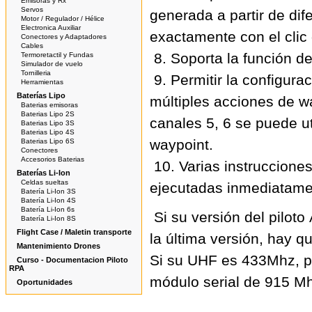
Emisoras y Rx
Servos
generada a partir de di
Motor / Regulador / Hélice
Electronica Auxiliar
exactamente con el clic 
Conectores y Adaptadores
Cables
8. Soporta la función d
Termoretactil y Fundas
Simulador de vuelo
Tornilleria
9. Permitir la configur
Herramientas
Baterías Lipo
múltiples acciones de wa
Baterias emisoras
Baterias Lipo 2S
canales 5, 6 se puede u
Baterias Lipo 3S
Baterias Lipo 4S
waypoint.
Baterias Lipo 6S
Conectores
Accesorios Baterias
10. Varias instruccione
Baterías Li-Ion
Celdas sueltas
ejecutadas inmediatame
Batería Li-Ion 3S
Batería Li-Ion 4S
Batería Li-Ion 6s
Si su versión del piloto 
Batería Li-Ion 8S
Flight Case / Maletin transporte
la última versión, hay qu
Mantenimiento Drones
Si su UHF es 433Mhz, po
Curso - Documentacion Piloto
RPA
módulo serial de 915 M
Oportunidades