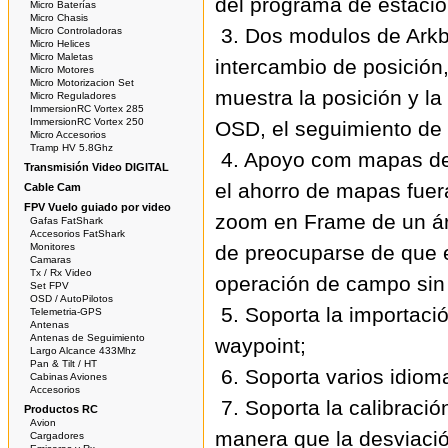
del programa de estación
Micro Baterías
Micro Chasis
3. Dos modulos de Arkbi
Micro Controladoras
Micro Helices
Micro Maletas
intercambio de posición,
Micro Motores
Micro Motorizacion Set
muestra la posición y la
Micro Reguladores
ImmersionRC Vortex 285
ImmersionRC Vortex 250
OSD, el seguimiento de 
Micro Accesorios
Tramp HV 5.8Ghz
4. Apoyo com mapas de
Transmisión Video DIGITAL
el ahorro de mapas fuera
Cable Cam
FPV Vuelo guiado por video
zoom en Frame de un ár
Gafas FatShark
Accesorios FatShark
Monitores
de preocuparse de que e
Camaras
Tx / Rx Video
operación de campo sin 
Set FPV
OSD / AutoPilotos
5. Soporta la importació
Telemetria-GPS
Antenas
Antenas de Seguimiento
waypoint;
Largo Alcance 433Mhz
Pan & Tilt / HT
6. Soporta varios idioma
Cabinas Aviones
Accesorios
7. Soporta la calibraci
Productos RC
Avion
manera que la desviación
Cargadores