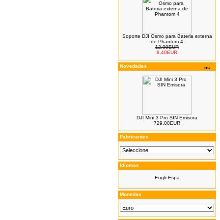
Soporte DJI Osmo para Bateria externa
de Phantom 4
12.00EUR
8.40EUR
Novedades
DJI Mini 3 Pro SIN Emisora
729.00EUR
Fabricantes
Idiomas
Monedas