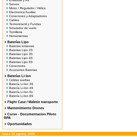
Emisoras y Rx
Servos
Motor / Regulador / Hélice
Electronica Auxiliar
Conectores y Adaptadores
Cables
Termoretactil y Fundas
Simulador de vuelo
Tornilleria
Herramientas
Baterías Lipo
Baterias emisoras
Baterias Lipo 2S
Baterias Lipo 3S
Baterias Lipo 4S
Baterias Lipo 6S
Conectores
Accesorios Baterias
Baterías Li-Ion
Celdas sueltas
Batería Li-Ion 3S
Batería Li-Ion 4S
Batería Li-Ion 6s
Batería Li-Ion 8S
Flight Case / Maletin transporte
Mantenimiento Drones
Curso - Documentacion Piloto
RPA
Oportunidades
lunes 10 agosto, 2026