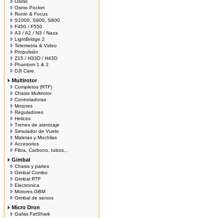
Osmo
Osmo Pocket
Ronin & Focus
S1000, S900, S800
F450 / F550
A3 / A2 / N3 / Naza
LightBridge 2
Telemetria & Video
Propulsión
Z15 / H33D / H43D
Phantom 1 & 2
DJI Care
Multirotor
Completos (RTF)
Chasis Multirotor
Controladoras
Motores
Reguladores
Helices
Trenes de aterrizaje
Simulador de Vuelo
Maletas y Mochilas
Accesorios
Fibra, Carbono, tubos,..
Gimbal
Chasis y partes
Gimbal Combo
Gimbal RTF
Electronica
Motores GBM
Gimbal de servos
Micro Dron
Gafas FatShark