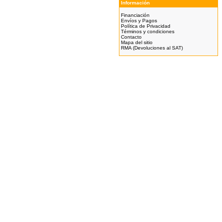
Información
Financiación
Envíos y Pagos
Política de Privacidad
Términos y condiciones
Contacto
Mapa del sitio
RMA (Devoluciones al SAT)