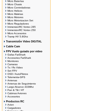
Micro Baterías
Micro Chasis
Micro Controladoras
Micro Helices
Micro Maletas
Micro Motores
Micro Motorizacion Set
Micro Reguladores
ImmersionRC Vortex 285
ImmersionRC Vortex 250
Micro Accesorios
Tramp HV 5.8Ghz
Transmisión Video DIGITAL
Cable Cam
FPV Vuelo guiado por video
Gafas FatShark
Accesorios FatShark
Monitores
Camaras
Tx / Rx Video
Set FPV
OSD / AutoPilotos
Telemetria-GPS
Antenas
Antenas de Seguimiento
Largo Alcance 433Mhz
Pan & Tilt / HT
Cabinas Aviones
Accesorios
Productos RC
Avion
Cargadores