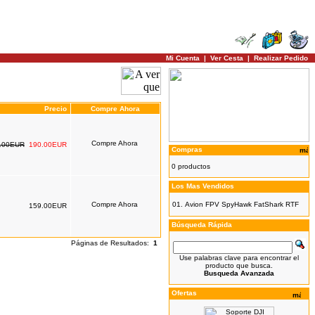
Mi Cuenta
|
Ver Cesta
|
Realizar Pedido
Precio
Compre Ahora
.00EUR
190.00EUR
Compras
0 productos
Los Mas Vendidos
01.
Avion FPV SpyHawk FatShark RTF
159.00EUR
Búsqueda Rápida
Páginas de Resultados:
1
Use palabras clave para encontrar el
producto que busca.
Busqueda Avanzada
Ofertas