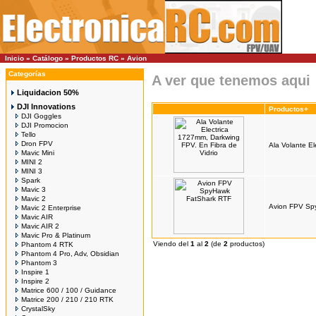
Inicio
»
Catálogo
»
Productos RC
»
Avion
Categorías
A ver que tenemos aqui
Liquidacion 50%
DJI Innovations
Productos+
DJI Goggles
DJI Promocion
Tello
Dron FPV
Ala Volante E
Mavic Mini
MINI 2
MINI 3
Spark
Mavic 3
Mavic 2
Avion FPV Sp
Mavic 2 Enterprise
Mavic AIR
Mavic AIR 2
Mavic Pro & Platinum
Viendo del
1
al
2
(de
2
productos)
Phantom 4 RTK
Phantom 4 Pro, Adv, Obsidian
Phantom 3
Inspire 1
Inspire 2
Matrice 600 / 100 / Guidance
Matrice 200 / 210 / 210 RTK
CrystalSky