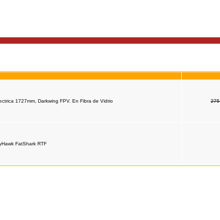
lectrica 1727mm, Darkwing FPV. En Fibra de Vidrio
275
yHawk FatShark RTF