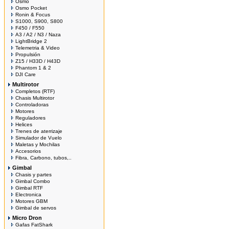
Osmo
Osmo Pocket
Ronin & Focus
S1000, S900, S800
F450 / F550
A3 / A2 / N3 / Naza
LightBridge 2
Telemetria & Video
Propulsión
Z15 / H33D / H43D
Phantom 1 & 2
DJI Care
Multirotor
Completos (RTF)
Chasis Multirotor
Controladoras
Motores
Reguladores
Helices
Trenes de aterrizaje
Simulador de Vuelo
Maletas y Mochilas
Accesorios
Fibra, Carbono, tubos,..
Gimbal
Chasis y partes
Gimbal Combo
Gimbal RTF
Electronica
Motores GBM
Gimbal de servos
Micro Dron
Gafas FatShark