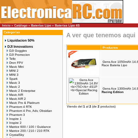
Inicio
»
Catálogo
»
Baterías Lipo
»
Baterias Lipo 4S
Categorías
A ver que tenemos aqui
Liquidacion 50%
DJI Innovations
Productos
DJI Goggles
DJI Promocion
Tello
Gens Ace 1050mAh 14
Dron FPV
Race Bateria Lipo
Mavic Mini
MINI 2
MINI 3
Spark
Mavic 3
Mavic 2
Gens Ace 1300mAh 14
Mavic 2 Enterprise
Racing Edition
Mavic AIR
Mavic AIR 2
Mavic Pro & Platinum
Viendo del
1
al
2
(de
2
productos)
Phantom 4 RTK
Phantom 4 Pro, Adv, Obsidian
Phantom 3
Inspire 1
Inspire 2
Matrice 600 / 100 / Guidance
Matrice 200 / 210 / 210 RTK
CrystalSky