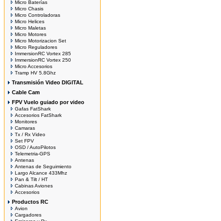
Micro Baterías
Micro Chasis
Micro Controladoras
Micro Helices
Micro Maletas
Micro Motores
Micro Motorizacion Set
Micro Reguladores
ImmersionRC Vortex 285
ImmersionRC Vortex 250
Micro Accesorios
Tramp HV 5.8Ghz
Transmisión Video DIGITAL
Cable Cam
FPV Vuelo guiado por video
Gafas FatShark
Accesorios FatShark
Monitores
Camaras
Tx / Rx Video
Set FPV
OSD / AutoPilotos
Telemetria-GPS
Antenas
Antenas de Seguimiento
Largo Alcance 433Mhz
Pan & Tilt / HT
Cabinas Aviones
Accesorios
Productos RC
Avion
Cargadores