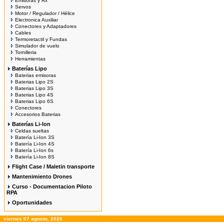
Emisoras y Rx
Servos
Motor / Regulador / Hélice
Electronica Auxiliar
Conectores y Adaptadores
Cables
Termoretactil y Fundas
Simulador de vuelo
Tornilleria
Herramientas
Baterías Lipo
Baterias emisoras
Baterias Lipo 2S
Baterias Lipo 3S
Baterias Lipo 4S
Baterias Lipo 6S
Conectores
Accesorios Baterias
Baterías Li-Ion
Celdas sueltas
Batería Li-Ion 3S
Batería Li-Ion 4S
Batería Li-Ion 6s
Batería Li-Ion 8S
Flight Case / Maletin transporte
Mantenimiento Drones
Curso - Documentacion Piloto
RPA
Oportunidades
viernes 07 agosto, 2026