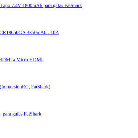
k Lipo 7.4V 1800mAh para gafas FatShark
 NCR18650GA 3350mAh - 10A
 HDMI a Micro HDMI.
(ImmersionRC, FatShark)
. para gafas FatShark