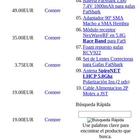
04.
Bateria FatShark Lipo
7.4V 1000mAh para gafas
49.00EUR
FatShark
05.
Adaptador 90º SMA
Macho a SMA Hembra
06.
Módulo receptor
NexWaveRF en 5.8G
35.00EUR
Race Band
para FatS
07.
Foam repuesto gafas
RCV922
08.
Set de Lentes Correctoras
para Gafas FatShark
3.75EUR
09.
Antena
SpiroNET
LHCP 5.8Ghz
Polarización Izq.(2 uds)
10.
Cable Alimentacion 2P
19.00EUR
Molex a JST
Búsqueda Rápida
19.00EUR
Use palabras clave para
encontrar el producto que
busca.