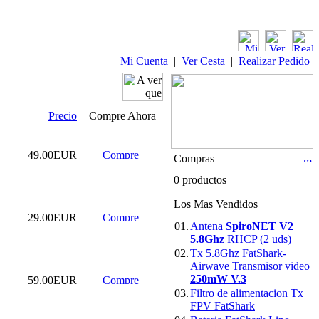
Mi Cuenta
|
Ver Cesta
|
Realizar Pedido
Precio
Compre Ahora
49.00EUR
Compras
0 productos
Los Mas Vendidos
29.00EUR
01.
Antena
SpiroNET V2
5.8Ghz
RHCP (2 uds)
02.
Tx 5.8Ghz FatShark-
Airwave Transmisor video
250mW V.3
59.00EUR
03.
Filtro de alimentacion Tx
FPV FatShark