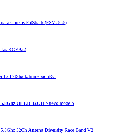
 para Caretas FatShark (FSV2656)
gafas RCV922
ra Tx FatShark/ImmersionRC
r
5.8Ghz OLED 32CH
Nuevo modelo
r 5.8Ghz 32Ch
Antena Diversity
Race Band V2