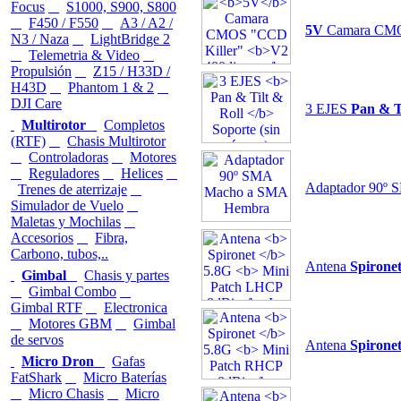
Focus
S1000, S900, S800
F450 / F550
A3 / A2 /
5V
Camara CMO
N3 / Naza
LightBridge 2
Telemetria & Video
Propulsión
Z15 / H33D /
H43D
Phantom 1 & 2
DJI Care
3 EJES
Pan & T
Multirotor
Completos
(RTF)
Chasis Multirotor
Controladoras
Motores
Reguladores
Helices
Adaptador 90º
Trenes de aterrizaje
Simulador de Vuelo
Maletas y Mochilas
Accesorios
Fibra,
Carbono, tubos,..
Antena
Spirone
Gimbal
Chasis y partes
Gimbal Combo
Gimbal RTF
Electronica
Motores GBM
Gimbal
de servos
Antena
Spirone
Micro Dron
Gafas
FatShark
Micro Baterías
Micro Chasis
Micro