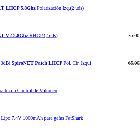
ET LHCP 5.8Ghz
Polarización Izq.(2 uds)
ET V2 5.8Ghz
RHCP (2 uds)
35.0
13dBi
SpiroNET Patch LHCP
Pol. Cir. Izqui
65.0
shark con Control de Volumen
k Lipo 7.4V 1000mAh para gafas FatShark