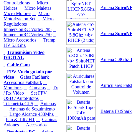
Controladoras
Micro
Antena
SpiroN
Helices
Micro Maletas
Micro Motores
Micro
Motorizacion Set
Micro
Reguladores
ImmersionRC Vortex 285
Antena
SpiroN
ImmersionRC Vortex 250
Micro Accesorios
Tramp
HV 5.8Ghz
Transmisión Video
DIGITAL
Antena 5.8Ghz 
Cable Cam
FPV Vuelo guiado por
video
Gafas FatShark
Accesorios FatShark
Auriculares Fat
Monitores
Camaras
Tx
/ Rx Video
Set FPV
OSD / AutoPilotos
Telemetria-GPS
Antenas
Antenas de Seguimiento
Bateria FatShar
Largo Alcance 433Mhz
Pan & Tilt / HT
Cabinas
Aviones
Accesorios
Productos RC
Avion