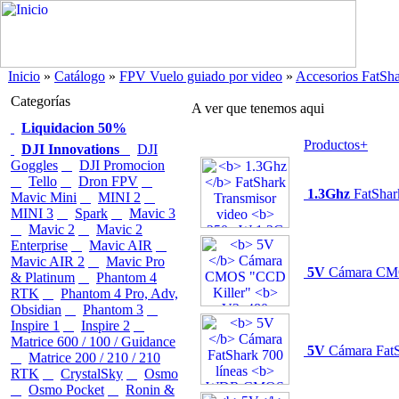
Inicio
»
Catálogo
»
FPV Vuelo guiado por video
»
Accesorios FatSh
Categorías
A ver que tenemos aqui
Liquidacion 50%
Productos+
DJI Innovations
DJI
Goggles
DJI Promocion
Tello
Dron FPV
1.3Ghz
FatShar
Mavic Mini
MINI 2
MINI 3
Spark
Mavic 3
Mavic 2
Mavic 2
Enterprise
Mavic AIR
Mavic AIR 2
Mavic Pro
5V
Cámara CM
& Platinum
Phantom 4
RTK
Phantom 4 Pro, Adv,
Obsidian
Phantom 3
Inspire 1
Inspire 2
Matrice 600 / 100 / Guidance
5V
Cámara FatS
Matrice 200 / 210 / 210
RTK
CrystalSky
Osmo
Osmo Pocket
Ronin &