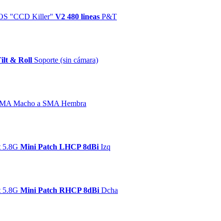
S "CCD Killer"
V2 480 lineas
P&T
ilt & Roll
Soporte (sin cámara)
 SMA Macho a SMA Hembra
t
5.8G
Mini Patch LHCP 8dBi
Izq
t
5.8G
Mini Patch RHCP 8dBi
Dcha