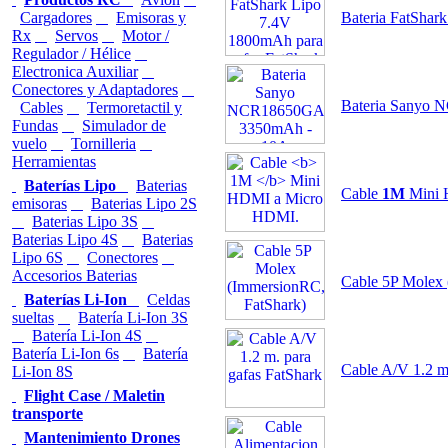
Cargadores
Emisoras y
Bateria FatShar
Rx
Servos
Motor /
Regulador / Hélice
Electronica Auxiliar
Conectores y Adaptadores
Bateria Sanyo
Cables
Termoretactil y
Fundas
Simulador de
vuelo
Tornilleria
Herramientas
Baterías Lipo
Baterias
Cable
1M
Mini
emisoras
Baterias Lipo 2S
Baterias Lipo 3S
Baterias Lipo 4S
Baterias
Lipo 6S
Conectores
Accesorios Baterias
Cable 5P Molex 
Baterías Li-Ion
Celdas
sueltas
Batería Li-Ion 3S
Batería Li-Ion 4S
Batería Li-Ion 6s
Batería
Cable A/V 1.2 m
Li-Ion 8S
Flight Case / Maletin
transporte
Mantenimiento Drones