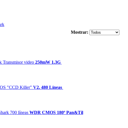
ark
Mostrar:
k Transmisor video
250mW 1.3G
OS "CCD Killer"
V2. 480 Líneas
hark 700 líneas
WDR CMOS 180º Pan&Til