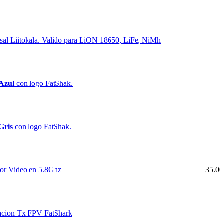
sal Liitokala. Valido para LiON 18650, LiFe, NiMh
Azul
con logo FatShak.
Gris
con logo FatShak.
dor Video en 5.8Ghz
35.
tacion Tx FPV FatShark