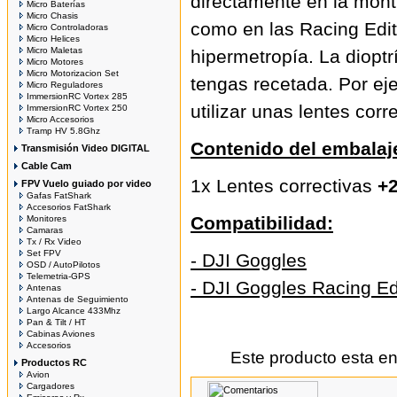
directamente en la montu
Micro Baterías
Micro Chasis
como en las Racing Edit
Micro Controladoras
Micro Helices
Micro Maletas
hipermetropía. La diopt
Micro Motores
Micro Motorizacion Set
tengas recetada. Por ej
Micro Reguladores
ImmersionRC Vortex 285
utilizar unas lentes cor
ImmersionRC Vortex 250
Micro Accesorios
Tramp HV 5.8Ghz
Contenido del embalaj
Transmisión Video DIGITAL
Cable Cam
1x Lentes correctivas
+
FPV Vuelo guiado por video
Gafas FatShark
Accesorios FatShark
Compatibilidad:
Monitores
Camaras
Tx / Rx Video
Set FPV
- DJI Goggles
OSD / AutoPilotos
Telemetria-GPS
- DJI Goggles Racing Ed
Antenas
Antenas de Seguimiento
Largo Alcance 433Mhz
Pan & Tilt / HT
Cabinas Aviones
Accesorios
Este producto esta e
Productos RC
Avion
Cargadores