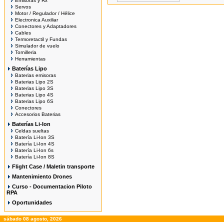
Emisoras y Rx
Servos
Motor / Regulador / Hélice
Electronica Auxiliar
Conectores y Adaptadores
Cables
Termoretactil y Fundas
Simulador de vuelo
Tornilleria
Herramientas
Baterías Lipo
Baterias emisoras
Baterias Lipo 2S
Baterias Lipo 3S
Baterias Lipo 4S
Baterias Lipo 6S
Conectores
Accesorios Baterias
Baterías Li-Ion
Celdas sueltas
Batería Li-Ion 3S
Batería Li-Ion 4S
Batería Li-Ion 6s
Batería Li-Ion 8S
Flight Case / Maletin transporte
Mantenimiento Drones
Curso - Documentacion Piloto
RPA
Oportunidades
sábado 08 agosto, 2026