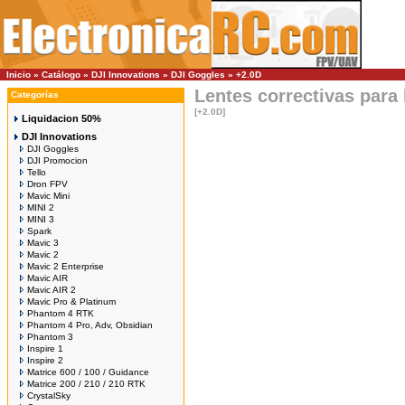
Inicio
»
Catálogo
»
DJI Innovations
»
DJI Goggles
»
+2.0D
Lentes correctivas para 
Categorías
[+2.0D]
Liquidacion 50%
DJI Innovations
DJI Goggles
DJI Promocion
Tello
Dron FPV
Mavic Mini
MINI 2
MINI 3
Spark
Mavic 3
Mavic 2
Mavic 2 Enterprise
Mavic AIR
Mavic AIR 2
Mavic Pro & Platinum
Phantom 4 RTK
Phantom 4 Pro, Adv, Obsidian
Phantom 3
Inspire 1
Inspire 2
Matrice 600 / 100 / Guidance
Matrice 200 / 210 / 210 RTK
CrystalSky