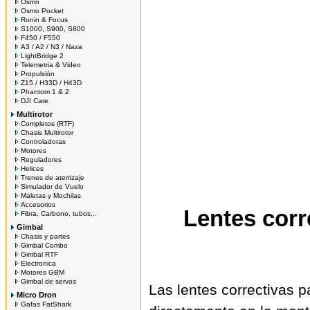
Osmo
Osmo Pocket
Ronin & Focus
S1000, S900, S800
F450 / F550
A3 / A2 / N3 / Naza
LightBridge 2
Telemetria & Video
Propulsión
Z15 / H33D / H43D
Phantom 1 & 2
DJI Care
Multirotor
Completos (RTF)
Chasis Multirotor
Controladoras
Motores
Reguladores
Helices
Trenes de aterrizaje
Simulador de Vuelo
Maletas y Mochilas
Accesorios
Lentes corr
Fibra, Carbono, tubos,..
Gimbal
Chasis y partes
Gimbal Combo
Gimbal RTF
Electronica
Motores GBM
Gimbal de servos
Las lentes correctivas 
Micro Dron
Gafas FatShark