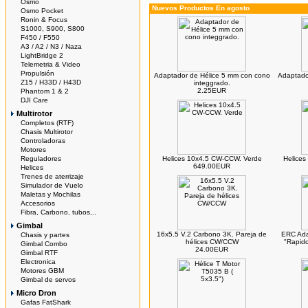
Osmo
Nuevos Productos En agosto
Osmo Pocket
Ronin & Focus
S1000, S900, S800
F450 / F550
A3 / A2 / N3 / Naza
LightBridge 2
Telemetria & Video
Propulsión
Adaptador de Hélice 5 mm con cono
Adaptado
Z15 / H33D / H43D
integgrado.
2.25EUR
Phantom 1 & 2
DJI Care
Multirotor
Completos (RTF)
Chasis Multirotor
Controladoras
Motores
Reguladores
Helices 10x4.5 CW-CCW. Verde
Helices
649.00EUR
Helices
Trenes de aterrizaje
Simulador de Vuelo
Maletas y Mochilas
Accesorios
Fibra, Carbono, tubos,..
Gimbal
16x5.5 V.2 Carbono 3K. Pareja de
ERC Ada
Chasis y partes
hélices CW/CCW
"Rapid
Gimbal Combo
24.00EUR
Gimbal RTF
Electronica
Motores GBM
Gimbal de servos
Micro Dron
Gafas FatShark