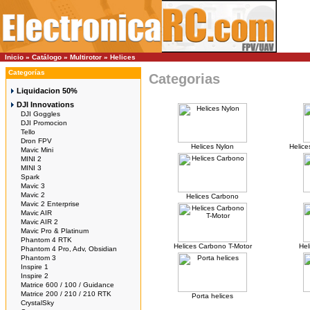
Inicio
»
Catálogo
»
Multirotor
»
Helices
Categorías
Categorias
Liquidacion 50%
DJI Innovations
DJI Goggles
DJI Promocion
Tello
Dron FPV
Helices Nylon
Helic
Mavic Mini
MINI 2
MINI 3
Spark
Mavic 3
Mavic 2
Helices Carbono
Mavic 2 Enterprise
Mavic AIR
Mavic AIR 2
Mavic Pro & Platinum
Phantom 4 RTK
Helices Carbono T-Motor
Hel
Phantom 4 Pro, Adv, Obsidian
Phantom 3
Inspire 1
Inspire 2
Matrice 600 / 100 / Guidance
Matrice 200 / 210 / 210 RTK
Porta helices
CrystalSky