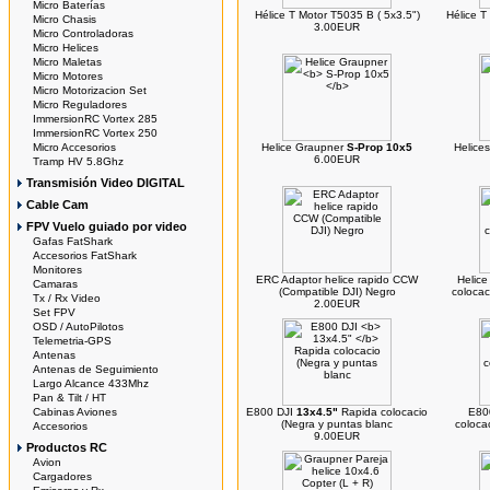
Micro Baterías
Hélice T Motor T5035 B ( 5x3.5")
Hélice T
Micro Chasis
3.00EUR
Micro Controladoras
Micro Helices
Micro Maletas
Micro Motores
Micro Motorizacion Set
Micro Reguladores
ImmersionRC Vortex 285
ImmersionRC Vortex 250
Micro Accesorios
Helice Graupner
S-Prop 10x5
Helice
6.00EUR
Tramp HV 5.8Ghz
Transmisión Video DIGITAL
Cable Cam
FPV Vuelo guiado por video
Gafas FatShark
Accesorios FatShark
Monitores
ERC Adaptor helice rapido CCW
Helice
Camaras
(Compatible DJI) Negro
colocac
Tx / Rx Video
2.00EUR
Set FPV
OSD / AutoPilotos
Telemetria-GPS
Antenas
Antenas de Seguimiento
Largo Alcance 433Mhz
Pan & Tilt / HT
Cabinas Aviones
E800 DJI
13x4.5"
Rapida colocacio
E80
(Negra y puntas blanc
coloca
Accesorios
9.00EUR
Productos RC
Avion
Cargadores