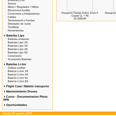
Emisoras y Rx
Servos
Motor / Regulador / Hélice
Electronica Auxiliar
Graupner Pareja helice 10x4.6
Graupner
Conectores y Adaptadores
Copter (L + R)
Cables
10.00EUR
Termoretactil y Fundas
Simulador de vuelo
Tornilleria
Herramientas
Baterías Lipo
Baterias emisoras
Baterias Lipo 2S
Baterias Lipo 3S
Baterias Lipo 4S
Baterias Lipo 6S
Conectores
Accesorios Baterias
Baterías Li-Ion
Celdas sueltas
Batería Li-Ion 3S
Batería Li-Ion 4S
Batería Li-Ion 6s
Batería Li-Ion 8S
Flight Case / Maletin transporte
Mantenimiento Drones
Curso - Documentacion Piloto
RPA
Oportunidades
sábado 08 agosto, 2026