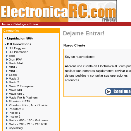
Inicio
»
Catálogo
»
Entrar
Categorías
Dejame Entrar!
Liquidacion 50%
DJI Innovations
Nuevo Cliente
DJI Goggles
DJI Promocion
Tello
Soy un nuevo cliente.
Dron FPV
Mavic Mini
Al crear una cuenta en ElectronicaRC.com po
MINI 2
realizar sus compras rapidamente, revisar el 
MINI 3
Spark
de sus pedidos y consultar sus operaciones
Mavic 3
anteriores.
Mavic 2
Mavic 2 Enterprise
Mavic AIR
Mavic AIR 2
Mavic Pro & Platinum
Phantom 4 RTK
Phantom 4 Pro, Adv, Obsidian
Phantom 3
Inspire 1
Inspire 2
Matrice 600 / 100 / Guidance
Matrice 200 / 210 / 210 RTK
CrystalSky