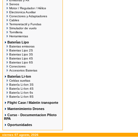
Emisoras y Rx
Servos
Motor / Regulador / Hélice
Electronica Auxiliar
Conectores y Adaptadores
Cables
Termoretactil y Fundas
Simulador de vuelo
Tornilleria
Herramientas
Baterías Lipo
Baterias emisoras
Baterias Lipo 2S
Baterias Lipo 3S
Baterias Lipo 4S
Baterias Lipo 6S
Conectores
Accesorios Baterias
Baterías Li-Ion
Celdas sueltas
Batería Li-Ion 3S
Batería Li-Ion 4S
Batería Li-Ion 6s
Batería Li-Ion 8S
Flight Case / Maletin transporte
Mantenimiento Drones
Curso - Documentacion Piloto
RPA
Oportunidades
viernes 07 agosto, 2026