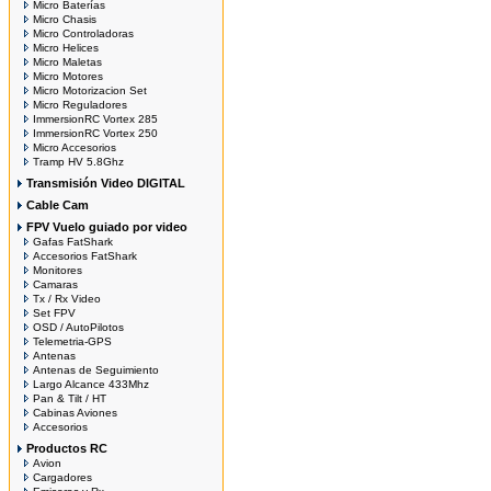
Micro Baterías
Micro Chasis
Micro Controladoras
Micro Helices
Micro Maletas
Micro Motores
Micro Motorizacion Set
Micro Reguladores
ImmersionRC Vortex 285
ImmersionRC Vortex 250
Micro Accesorios
Tramp HV 5.8Ghz
Transmisión Video DIGITAL
Cable Cam
FPV Vuelo guiado por video
Gafas FatShark
Accesorios FatShark
Monitores
Camaras
Tx / Rx Video
Set FPV
OSD / AutoPilotos
Telemetria-GPS
Antenas
Antenas de Seguimiento
Largo Alcance 433Mhz
Pan & Tilt / HT
Cabinas Aviones
Accesorios
Productos RC
Avion
Cargadores