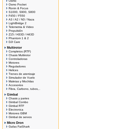
Osmo
Osmo Pocket
Ronin & Focus
S1000, S900, S800
F450 / F550
A3 / A2 / N3 / Naza
LightBridge 2
Telemetria & Video
Propulsión
Z15 / H33D / H43D
Phantom 1 & 2
DJI Care
Multirotor
Completos (RTF)
Chasis Multirotor
Controladoras
Motores
Reguladores
Helices
Trenes de aterrizaje
Simulador de Vuelo
Maletas y Mochilas
Accesorios
Fibra, Carbono, tubos,..
Gimbal
Chasis y partes
Gimbal Combo
Gimbal RTF
Electronica
Motores GBM
Gimbal de servos
Micro Dron
Gafas FatShark