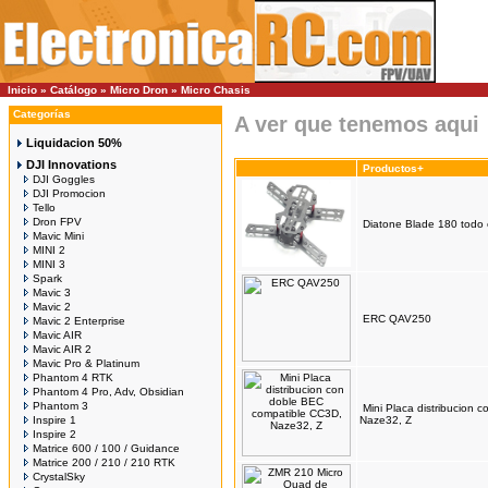
Inicio
»
Catálogo
»
Micro Dron
»
Micro Chasis
Categorías
A ver que tenemos aqui
Liquidacion 50%
DJI Innovations
Productos+
DJI Goggles
DJI Promocion
Tello
Dron FPV
Diatone Blade 180 tod
Mavic Mini
MINI 2
MINI 3
Spark
Mavic 3
Mavic 2
ERC QAV250
Mavic 2 Enterprise
Mavic AIR
Mavic AIR 2
Mavic Pro & Platinum
Phantom 4 RTK
Phantom 4 Pro, Adv, Obsidian
Phantom 3
Mini Placa distribucion
Inspire 1
Naze32, Z
Inspire 2
Matrice 600 / 100 / Guidance
Matrice 200 / 210 / 210 RTK
CrystalSky