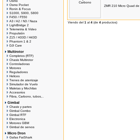
Osmo
Osmo Pocket
ZMR 210 Micro Quad de
Ronin & Focus
S1000, S900, S800
F450 / F550
A3 / A2 / N3 / Naza
Viendo del
1
al
4
(de
4
productos)
LightBridge 2
Telemetria & Video
Propulsión
Z15 / H33D / H43D
Phantom 1 & 2
DJI Care
Multirotor
Completos (RTF)
Chasis Multirotor
Controladoras
Motores
Reguladores
Helices
Trenes de aterrizaje
Simulador de Vuelo
Maletas y Mochilas
Accesorios
Fibra, Carbono, tubos,..
Gimbal
Chasis y partes
Gimbal Combo
Gimbal RTF
Electronica
Motores GBM
Gimbal de servos
Micro Dron
Gafas FatShark