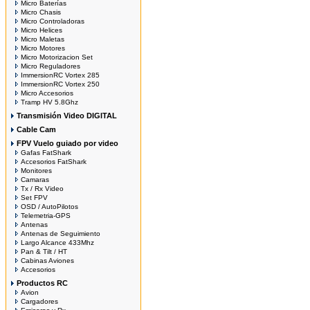
Micro Baterías
Micro Chasis
Micro Controladoras
Micro Helices
Micro Maletas
Micro Motores
Micro Motorizacion Set
Micro Reguladores
ImmersionRC Vortex 285
ImmersionRC Vortex 250
Micro Accesorios
Tramp HV 5.8Ghz
Transmisión Video DIGITAL
Cable Cam
FPV Vuelo guiado por video
Gafas FatShark
Accesorios FatShark
Monitores
Camaras
Tx / Rx Video
Set FPV
OSD / AutoPilotos
Telemetria-GPS
Antenas
Antenas de Seguimiento
Largo Alcance 433Mhz
Pan & Tilt / HT
Cabinas Aviones
Accesorios
Productos RC
Avion
Cargadores