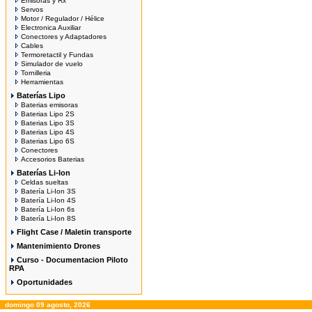
Emisoras y Rx
Servos
Motor / Regulador / Hélice
Electronica Auxiliar
Conectores y Adaptadores
Cables
Termoretactil y Fundas
Simulador de vuelo
Tornilleria
Herramientas
Baterías Lipo
Baterias emisoras
Baterias Lipo 2S
Baterias Lipo 3S
Baterias Lipo 4S
Baterias Lipo 6S
Conectores
Accesorios Baterias
Baterías Li-Ion
Celdas sueltas
Batería Li-Ion 3S
Batería Li-Ion 4S
Batería Li-Ion 6s
Batería Li-Ion 8S
Flight Case / Maletin transporte
Mantenimiento Drones
Curso - Documentacion Piloto
RPA
Oportunidades
domingo 09 agosto, 2026