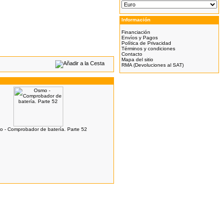
Información
Financiación
Envíos y Pagos
Política de Privacidad
Términos y condiciones
Contacto
Mapa del sitio
RMA (Devoluciones al SAT)
 - Comprobador de batería. Parte 52