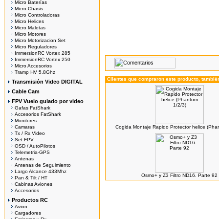
Micro Baterías
Micro Chasis
Micro Controladoras
Micro Helices
Micro Maletas
Micro Motores
Micro Motorizacion Set
Micro Reguladores
ImmersionRC Vortex 285
ImmersionRC Vortex 250
Micro Accesorios
Tramp HV 5.8Ghz
Clientes que compraron este producto, tambi
Transmisión Video DIGITAL
Cable Cam
FPV Vuelo guiado por video
Gafas FatShark
Accesorios FatShark
Monitores
Camaras
Cogida Montaje Rapido Protector helice (Pha
Tx / Rx Video
Set FPV
OSD / AutoPilotos
Telemetria-GPS
Antenas
Antenas de Seguimiento
Largo Alcance 433Mhz
Osmo+ y Z3 Filtro ND16. Parte 92
Pan & Tilt / HT
Cabinas Aviones
Accesorios
Productos RC
Avion
Cargadores