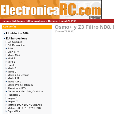
Inicio
»
Catálogo
»
DJI Innovations
»
Osmo
»
Osmo+Z3 P.91
Osmo+ y Z3 Filtro ND8. 
Categorías
[Osmo+Z3 P.91]
Liquidacion 50%
DJI Innovations
DJI Goggles
DJI Promocion
Tello
Dron FPV
Mavic Mini
MINI 2
MINI 3
Spark
Mavic 3
Mavic 2
Mavic 2 Enterprise
Mavic AIR
Mavic AIR 2
Mavic Pro & Platinum
Phantom 4 RTK
Phantom 4 Pro, Adv, Obsidian
Phantom 3
Inspire 1
Inspire 2
Matrice 600 / 100 / Guidance
Matrice 200 / 210 / 210 RTK
CrystalSky