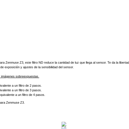
 Zenmuse Z3, este filtro ND reduce la cantidad de luz que llega al sensor. Te da la libertad
de exposición y ajustes de la sensibilidad del sensor.
omar imágenes sobreexpuestas.
ivalente a un filtro de 2 pasos.
ivalente a un filtro de 3 pasos.
quivalente a un filtro de 4 pasos.
mara Zenmuse Z3.