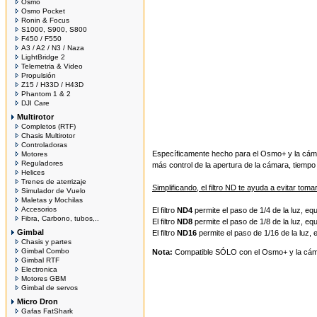
Osmo
Osmo Pocket
Ronin & Focus
S1000, S900, S800
F450 / F550
A3 / A2 / N3 / Naza
LightBridge 2
Telemetria & Video
Propulsión
Z15 / H33D / H43D
Phantom 1 & 2
DJI Care
Multirotor
Completos (RTF)
Chasis Multirotor
Controladoras
Específicamente hecho para el Osmo+ y la cámara
Motores
Reguladores
más control de la apertura de la cámara, tiempo 
Helices
Trenes de aterrizaje
Simplificando, el filtro ND te ayuda a evitar t
Simulador de Vuelo
Maletas y Mochilas
Accesorios
El filtro
ND4
permite el paso de 1/4 de la luz, equ
Fibra, Carbono, tubos,..
El filtro
ND8
permite el paso de 1/8 de la luz, equ
Gimbal
El filtro
ND16
permite el paso de 1/16 de la luz, e
Chasis y partes
Gimbal Combo
Nota:
Compatible SÓLO con el Osmo+ y la cá
Gimbal RTF
Electronica
Motores GBM
Gimbal de servos
Micro Dron
Gafas FatShark