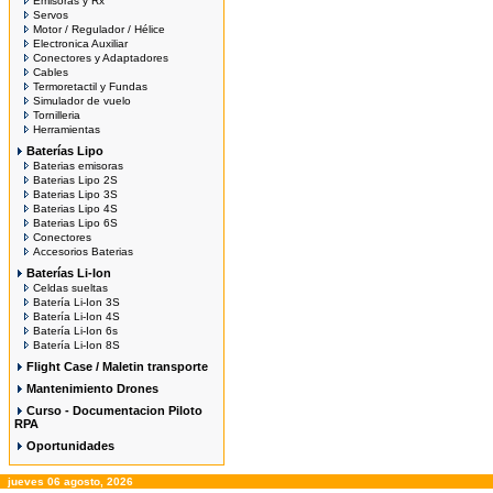
Emisoras y Rx
Servos
Motor / Regulador / Hélice
Electronica Auxiliar
Conectores y Adaptadores
Cables
Termoretactil y Fundas
Simulador de vuelo
Tornilleria
Herramientas
Baterías Lipo
Baterias emisoras
Baterias Lipo 2S
Baterias Lipo 3S
Baterias Lipo 4S
Baterias Lipo 6S
Conectores
Accesorios Baterias
Baterías Li-Ion
Celdas sueltas
Batería Li-Ion 3S
Batería Li-Ion 4S
Batería Li-Ion 6s
Batería Li-Ion 8S
Flight Case / Maletin transporte
Mantenimiento Drones
Curso - Documentacion Piloto
RPA
Oportunidades
jueves 06 agosto, 2026