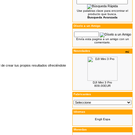
Use palabras clave para encontrar el
producto que busca.
Busqueda Avanzada
Díselo a un Amigo
Envía esta pagina a un amigo con un
comentario.
Novedades
 de crear tus propios resultados ofreciéndote
DJI Mini 3 Pro
809.00EUR
Fabricantes
Idiomas
Monedas