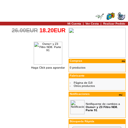
Mi Cuenta
|
Ver Cesta
|
Realizar Pedido
26.00EUR
18.20EUR
Compras
Haga Click para agrandar
0 productos
Fabricante
-
Página de DJI
-
Otros productos
Notificaciones
Notifiqueme de cambios a
Osmo+ y Z3 Filtro ND8.
Parte 91
Búsqueda Rápida