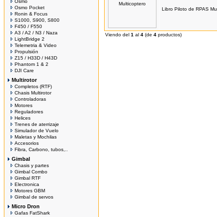
Osmo
Osmo Pocket
Libro Piloto de RPAS Mul
Ronin & Focus
S1000, S900, S800
F450 / F550
A3 / A2 / N3 / Naza
Viendo del
1
al
4
(de
4
productos)
LightBridge 2
Telemetria & Video
Propulsión
Z15 / H33D / H43D
Phantom 1 & 2
DJI Care
Multirotor
Completos (RTF)
Chasis Multirotor
Controladoras
Motores
Reguladores
Helices
Trenes de aterrizaje
Simulador de Vuelo
Maletas y Mochilas
Accesorios
Fibra, Carbono, tubos,..
Gimbal
Chasis y partes
Gimbal Combo
Gimbal RTF
Electronica
Motores GBM
Gimbal de servos
Micro Dron
Gafas FatShark