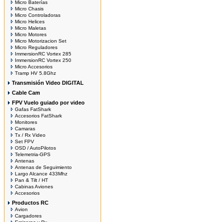
Micro Baterías
Micro Chasis
Micro Controladoras
Micro Helices
Micro Maletas
Micro Motores
Micro Motorizacion Set
Micro Reguladores
ImmersionRC Vortex 285
ImmersionRC Vortex 250
Micro Accesorios
Tramp HV 5.8Ghz
Transmisión Video DIGITAL
Cable Cam
FPV Vuelo guiado por video
Gafas FatShark
Accesorios FatShark
Monitores
Camaras
Tx / Rx Video
Set FPV
OSD / AutoPilotos
Telemetria-GPS
Antenas
Antenas de Seguimiento
Largo Alcance 433Mhz
Pan & Tilt / HT
Cabinas Aviones
Accesorios
Productos RC
Avion
Cargadores