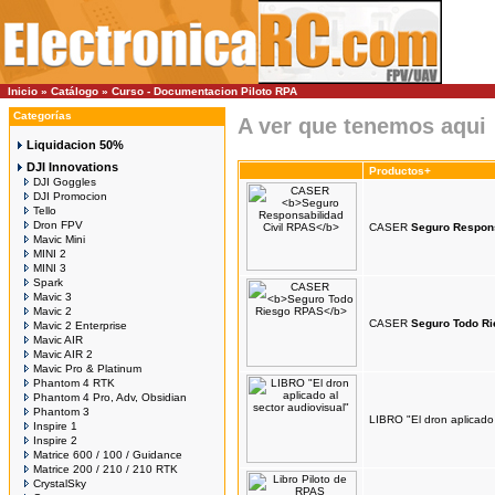
Inicio
»
Catálogo
»
Curso - Documentacion Piloto RPA
Categorías
A ver que tenemos aqui
Liquidacion 50%
DJI Innovations
Productos+
DJI Goggles
DJI Promocion
Tello
Dron FPV
CASER
Seguro Respons
Mavic Mini
MINI 2
MINI 3
Spark
Mavic 3
Mavic 2
CASER
Seguro Todo R
Mavic 2 Enterprise
Mavic AIR
Mavic AIR 2
Mavic Pro & Platinum
Phantom 4 RTK
Phantom 4 Pro, Adv, Obsidian
Phantom 3
LIBRO "El dron aplicado 
Inspire 1
Inspire 2
Matrice 600 / 100 / Guidance
Matrice 200 / 210 / 210 RTK
CrystalSky