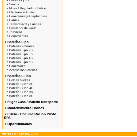
Emisoras y Rx
Servos
Motor / Regulador / Hélice
Electronica Auxiliar
Conectores y Adaptadores
Cables
Termoretactil y Fundas
Simulador de vuelo
Tornilleria
Herramientas
Baterías Lipo
Baterias emisoras
Baterias Lipo 2S
Baterias Lipo 3S
Baterias Lipo 4S
Baterias Lipo 6S
Conectores
Accesorios Baterias
Baterías Li-Ion
Celdas sueltas
Batería Li-Ion 3S
Batería Li-Ion 4S
Batería Li-Ion 6s
Batería Li-Ion 8S
Flight Case / Maletin transporte
Mantenimiento Drones
Curso - Documentacion Piloto
RPA
Oportunidades
viernes 07 agosto, 2026