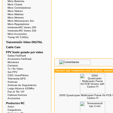
Micro Baterías
Micro Chasis
Micro Controladoras
Micro Helices
Micro Maletas
Micro Motores
Micro Motorizacion Set
Micro Reguladores
ImmersionRC Vortex 285
ImmersionRC Vortex 250
Micro Accesorios
Tramp HV 5.8Ghz
Transmisión Video DIGITAL
Cable Cam
FPV Vuelo guiado por video
Gafas FatShark
Accesorios FatShark
Monitores
Camaras
Tx / Rx Video
Clientes que compraron este producto, tambi
Set FPV
OSD / AutoPilotos
Telemetria-GPS
Antenas
Antenas de Seguimiento
Largo Alcance 433Mhz
Pan & Tilt / HT
Cabinas Aviones
S500 Quadcopter Multicopter Frame Kit PCB V
Carbon Fi
Accesorios
Productos RC
Avion
Cargadores