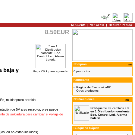
Mi Cuenta
|
Ver Cesta
|
Realizar Pedido
8.50EUR
Compras
a baja y
Haga Click para agrandar
0 productos
Fabricante
-
Página de ElectronicaRC
-
Otros productos
Notificaciones
ón, multicoptero p
erdido.
Notifiqueme de cambios a
5
ntación
de 5V
a su receptor
,
o
se puede
en 1 Distribucion corriente,
ento de soldadura para cambiar
el voltaje
de
Bec, Control Led, Alarma
bateria
Búsqueda Rápida
los led no estan incluidos)