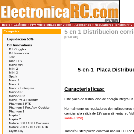
Inicio
»
Catálogo
»
FPV Vuelo guiado por video
»
Accesorios
»
Reguladores Tension FPV
5 en 1 Distribucion corr
Categorías
[CYJFXB]
Liquidacion 50%
DJI Innovations
DJI Goggles
DJI Promocion
Tello
Dron FPV
Mavic Mini
5-en-1 Placa Distribuc
MINI 2
MINI 3
Spark
Mavic 3
Mavic 2
Caracteristicas:
Mavic 2 Enterprise
Mavic AIR
Mavic AIR 2
Este placa
de distribución de energía
integra un
Mavic Pro & Platinum
Phantom 4 RTK
Phantom 4 Pro, Adv, Obsidian
Normalmente los reguladores de multicopteros
Phantom 3
cambiar
a la salida
de 12V
para alimentar su
Vi
Inspire 1
salida a 12V
).
Inspire 2
Matrice 600 / 100 / Guidance
Matrice 200 / 210 / 210 RTK
CrystalSky
También usted
puede controlar una luz
LED
de 