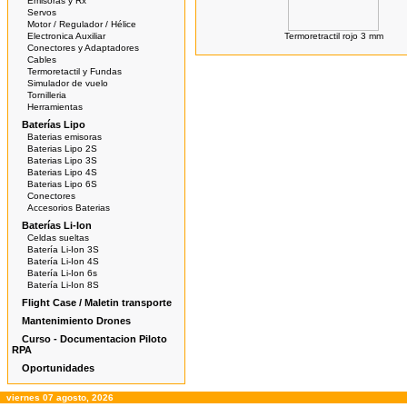
Emisoras y Rx
Servos
Motor / Regulador / Hélice
Electronica Auxiliar
Termoretractil rojo 3 mm
Conectores y Adaptadores
Cables
Termoretactil y Fundas
Simulador de vuelo
Tornilleria
Herramientas
Baterías Lipo
Baterias emisoras
Baterias Lipo 2S
Baterias Lipo 3S
Baterias Lipo 4S
Baterias Lipo 6S
Conectores
Accesorios Baterias
Baterías Li-Ion
Celdas sueltas
Batería Li-Ion 3S
Batería Li-Ion 4S
Batería Li-Ion 6s
Batería Li-Ion 8S
Flight Case / Maletin transporte
Mantenimiento Drones
Curso - Documentacion Piloto
RPA
Oportunidades
viernes 07 agosto, 2026