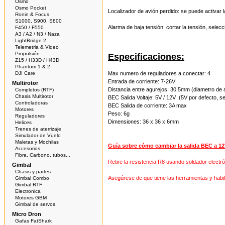
Osmo
Osmo Pocket
Localizador de avión perdido: se puede
activar 
Ronin & Focus
S1000, S900, S800
Alarma de
baja tensión
:
cortar la
tensión,
selecc
F450 / F550
A3 / A2 / N3 / Naza
LightBridge 2
Telemetria & Video
Propulsión
Especificaciones:
Z15 / H33D / H43D
Phantom 1 & 2
DJI Care
Max numero de reguladores a conectar: 4
Entrada de corriente: 7-26V
Multirotor
Distancia entre agurejos: 30.5mm (diametro de a
Completos (RTF)
Chasis Multirotor
BEC Salida Voltaje: 5V / 12V (5V por defecto, s
Controladoras
BEC Salida de corriente: 3A max
Motores
Peso: 6g
Reguladores
Dimensiones: 36 x 36 x 6mm
Helices
Trenes de aterrizaje
Simulador de Vuelo
Maletas y Mochilas
Guía
sobre cómo cambiar
la salida
BEC
a 12
Accesorios
Fibra, Carbono, tubos,..
Retire
la resistencia R8
usando
soldador
electró
Gimbal
Chasis y partes
Asegúrese de que tiene
las herramientas y habi
Gimbal Combo
Gimbal RTF
Electronica
Motores GBM
Gimbal de servos
Micro Dron
Gafas FatShark