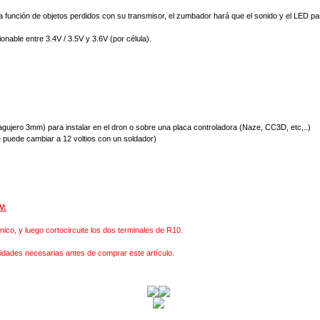
la función de
objetos perdidos
con su
transmisor,
el zumbador
hará que
el sonido y
el LED
pa
ionable
entre
3.4V
/
3.5V
y
3.6V
(
por célula).
gujero 3mm) para instalar en el dron o sobre una placa controladora (Naze, CC3D, etc,..)
e puede cambiar a 12 voltios con un soldador)
V
:
nico,
y luego
cortocircuite
los dos terminales
de
R10.
lidades
necesarias antes
de comprar este artículo
.