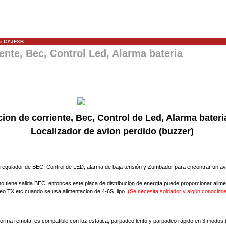
»
CYJFXB
iente, Bec, Control Led, Alarma bateria
ion de corriente, Bec, Control de Led, Alarma bateri
Localizador de avion perdido (buzzer)
regulador de
BEC
, Control de
LED
,
alarma
de baja tensión y Zumbador para encontrar un avi
no
tiene salida
BEC
, entonces
este placa
de distribución de energía
puede proporcionar alime
deo TX
etc
cuando se usa alimentacion de
4-6S
lipo
(Se necesita soldador
y algún conocimi
forma remota
, es compatible con
luz
estática
,
parpadeo
lento y
parpadeo rápido en
3
modos (