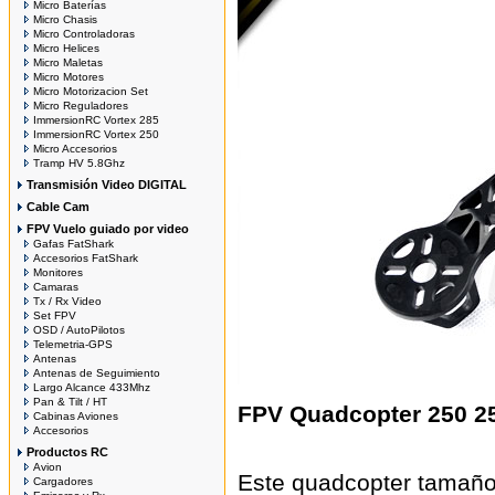
Micro Baterías
Micro Chasis
Micro Controladoras
Micro Helices
Micro Maletas
Micro Motores
Micro Motorizacion Set
Micro Reguladores
ImmersionRC Vortex 285
ImmersionRC Vortex 250
Micro Accesorios
Tramp HV 5.8Ghz
Transmisión Video DIGITAL
Cable Cam
FPV Vuelo guiado por video
Gafas FatShark
Accesorios FatShark
Monitores
Camaras
Tx / Rx Video
Set FPV
OSD / AutoPilotos
Telemetria-GPS
Antenas
Antenas de Seguimiento
Largo Alcance 433Mhz
Pan & Tilt / HT
FPV Quadcopter 250 
Cabinas Aviones
Accesorios
Productos RC
Avion
Este quadcopter tamaño 
Cargadores