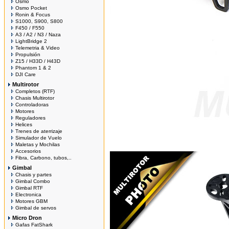
Osmo
Osmo Pocket
Ronin & Focus
S1000, S900, S800
F450 / F550
A3 / A2 / N3 / Naza
LightBridge 2
Telemetria & Video
Propulsión
Z15 / H33D / H43D
Phantom 1 & 2
DJI Care
Multirotor
Completos (RTF)
Chasis Multirotor
Controladoras
Motores
Reguladores
Helices
Trenes de aterrizaje
Simulador de Vuelo
Maletas y Mochilas
Accesorios
Fibra, Carbono, tubos,..
Gimbal
Chasis y partes
Gimbal Combo
Gimbal RTF
Electronica
Motores GBM
Gimbal de servos
Micro Dron
Gafas FatShark