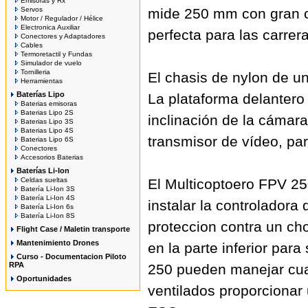
Emisoras y Rx
Servos
mide 250 mm con gran 
Motor / Regulador / Hélice
Electronica Auxiliar
perfecta para las carre
Conectores y Adaptadores
Cables
Termoretactil y Fundas
Simulador de vuelo
Tornilleria
El chasis de nylon de u
Herramientas
Baterías Lipo
La plataforma delantero
Baterias emisoras
Baterias Lipo 2S
inclinación de la cámara
Baterias Lipo 3S
Baterias Lipo 4S
transmisor de vídeo, par
Baterias Lipo 6S
Conectores
Accesorios Baterias
Baterías Li-Ion
Celdas sueltas
El Multicoptoero FPV 2
Batería Li-Ion 3S
Batería Li-Ion 4S
instalar la controladora
Batería Li-Ion 6s
Batería Li-Ion 8S
proteccion contra un ch
Flight Case / Maletin transporte
Mantenimiento Drones
en la parte inferior para
Curso - Documentacion Piloto
RPA
250 pueden manejar cua
Oportunidades
ventilados proporcionar