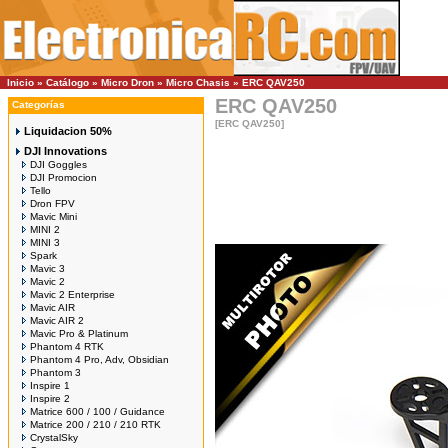
Inicio
»
Catálogo
»
Micro Dron
»
Micro Chasis
»
ERC QAV250
ERC QAV250
Categorías
[ERC QAV250]
Liquidacion 50%
DJI Innovations
DJI Goggles
DJI Promocion
Tello
Dron FPV
Mavic Mini
MINI 2
MINI 3
Spark
Mavic 3
Mavic 2
Mavic 2 Enterprise
Mavic AIR
Mavic AIR 2
Mavic Pro & Platinum
Phantom 4 RTK
Phantom 4 Pro, Adv, Obsidian
Phantom 3
Inspire 1
Inspire 2
Matrice 600 / 100 / Guidance
Matrice 200 / 210 / 210 RTK
CrystalSky