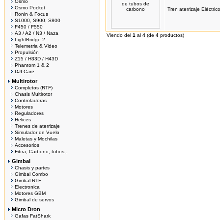
Osmo
Osmo Pocket
Tren aterrizaje Eléctr
Ronin & Focus
S1000, S900, S800
F450 / F550
A3 / A2 / N3 / Naza
Viendo del
1
al
4
(de
4
productos)
LightBridge 2
Telemetria & Video
Propulsión
Z15 / H33D / H43D
Phantom 1 & 2
DJI Care
Multirotor
Completos (RTF)
Chasis Multirotor
Controladoras
Motores
Reguladores
Helices
Trenes de aterrizaje
Simulador de Vuelo
Maletas y Mochilas
Accesorios
Fibra, Carbono, tubos,..
Gimbal
Chasis y partes
Gimbal Combo
Gimbal RTF
Electronica
Motores GBM
Gimbal de servos
Micro Dron
Gafas FatShark