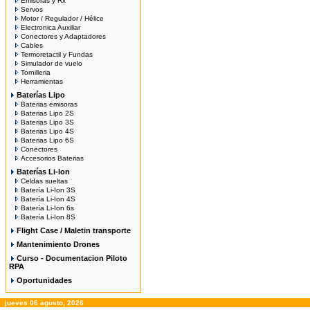
Emisoras y Rx
Servos
Motor / Regulador / Hélice
Electronica Auxiliar
Conectores y Adaptadores
Cables
Termoretactil y Fundas
Simulador de vuelo
Tornilleria
Herramientas
Baterías Lipo
Baterias emisoras
Baterias Lipo 2S
Baterias Lipo 3S
Baterias Lipo 4S
Baterias Lipo 6S
Conectores
Accesorios Baterias
Baterías Li-Ion
Celdas sueltas
Batería Li-Ion 3S
Batería Li-Ion 4S
Batería Li-Ion 6s
Batería Li-Ion 8S
Flight Case / Maletin transporte
Mantenimiento Drones
Curso - Documentacion Piloto
RPA
Oportunidades
jueves 06 agosto, 2026