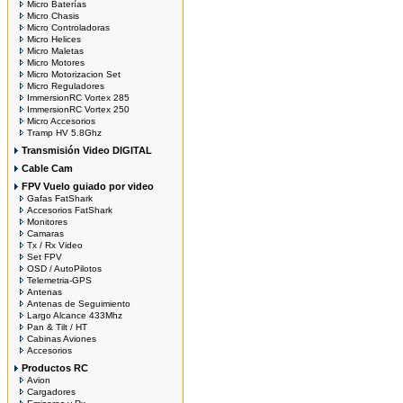
Micro Baterías
Micro Chasis
Micro Controladoras
Micro Helices
Micro Maletas
Micro Motores
Micro Motorizacion Set
Micro Reguladores
ImmersionRC Vortex 285
ImmersionRC Vortex 250
Micro Accesorios
Tramp HV 5.8Ghz
Transmisión Video DIGITAL
Cable Cam
FPV Vuelo guiado por video
Gafas FatShark
Accesorios FatShark
Monitores
Camaras
Tx / Rx Video
Set FPV
OSD / AutoPilotos
Telemetria-GPS
Antenas
Antenas de Seguimiento
Largo Alcance 433Mhz
Pan & Tilt / HT
Cabinas Aviones
Accesorios
Productos RC
Avion
Cargadores