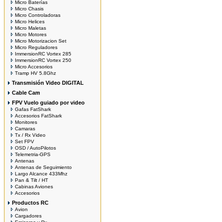
Micro Baterías
Micro Chasis
Micro Controladoras
Micro Helices
Micro Maletas
Micro Motores
Micro Motorizacion Set
Micro Reguladores
ImmersionRC Vortex 285
ImmersionRC Vortex 250
Micro Accesorios
Tramp HV 5.8Ghz
Transmisión Video DIGITAL
Cable Cam
FPV Vuelo guiado por video
Gafas FatShark
Accesorios FatShark
Monitores
Camaras
Tx / Rx Video
Set FPV
OSD / AutoPilotos
Telemetria-GPS
Antenas
Antenas de Seguimiento
Largo Alcance 433Mhz
Pan & Tilt / HT
Cabinas Aviones
Accesorios
Productos RC
Avion
Cargadores