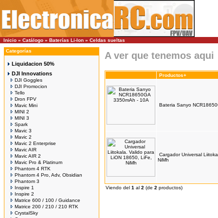
Inicio
»
Catálogo
»
Baterías Li-Ion
»
Celdas sueltas
Categorías
A ver que tenemos aqui
Liquidacion 50%
DJI Innovations
Productos+
DJI Goggles
DJI Promocion
Tello
Dron FPV
Bateria Sanyo NCR1865
Mavic Mini
MINI 2
MINI 3
Spark
Mavic 3
Mavic 2
Mavic 2 Enterprise
Mavic AIR
Cargador Universal Liitok
Mavic AIR 2
NiMh
Mavic Pro & Platinum
Phantom 4 RTK
Phantom 4 Pro, Adv, Obsidian
Phantom 3
Inspire 1
Viendo del
1
al
2
(de
2
productos)
Inspire 2
Matrice 600 / 100 / Guidance
Matrice 200 / 210 / 210 RTK
CrystalSky