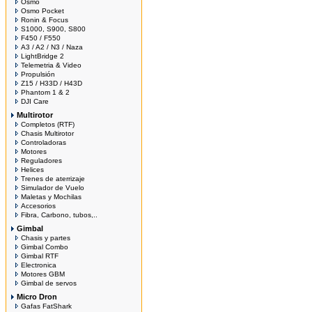
Osmo
Osmo Pocket
Ronin & Focus
S1000, S900, S800
F450 / F550
A3 / A2 / N3 / Naza
LightBridge 2
Telemetria & Video
Propulsión
Z15 / H33D / H43D
Phantom 1 & 2
DJI Care
Multirotor
Completos (RTF)
Chasis Multirotor
Controladoras
Motores
Reguladores
Helices
Trenes de aterrizaje
Simulador de Vuelo
Maletas y Mochilas
Accesorios
Fibra, Carbono, tubos,..
Gimbal
Chasis y partes
Gimbal Combo
Gimbal RTF
Electronica
Motores GBM
Gimbal de servos
Micro Dron
Gafas FatShark