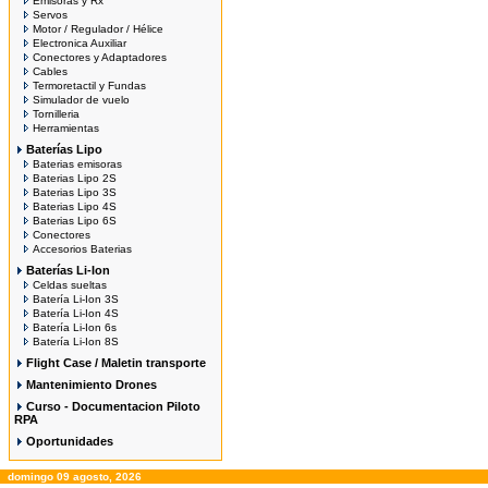
Emisoras y Rx
Servos
Motor / Regulador / Hélice
Electronica Auxiliar
Conectores y Adaptadores
Cables
Termoretactil y Fundas
Simulador de vuelo
Tornilleria
Herramientas
Baterías Lipo
Baterias emisoras
Baterias Lipo 2S
Baterias Lipo 3S
Baterias Lipo 4S
Baterias Lipo 6S
Conectores
Accesorios Baterias
Baterías Li-Ion
Celdas sueltas
Batería Li-Ion 3S
Batería Li-Ion 4S
Batería Li-Ion 6s
Batería Li-Ion 8S
Flight Case / Maletin transporte
Mantenimiento Drones
Curso - Documentacion Piloto
RPA
Oportunidades
domingo 09 agosto, 2026