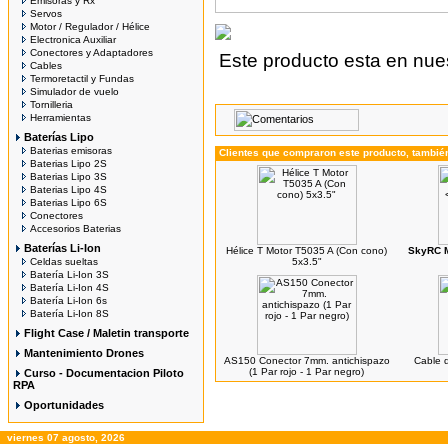
Emisoras y Rx
Servos
Motor / Regulador / Hélice
Electronica Auxiliar
Conectores y Adaptadores
Este producto esta en nues
Cables
Termoretactil y Fundas
Simulador de vuelo
Tornilleria
Herramientas
Baterías Lipo
Baterias emisoras
Clientes que compraron este producto, tambi
Baterias Lipo 2S
Baterias Lipo 3S
Baterias Lipo 4S
Baterias Lipo 6S
Conectores
Accesorios Baterias
Baterías Li-Ion
Hélice T Motor T5035 A (Con cono)
SkyRC M
Celdas sueltas
5x3.5"
Batería Li-Ion 3S
Batería Li-Ion 4S
Batería Li-Ion 6s
Batería Li-Ion 8S
Flight Case / Maletin transporte
Mantenimiento Drones
AS150 Conector 7mm. antichispazo
Cable 
(1 Par rojo - 1 Par negro)
Curso - Documentacion Piloto
RPA
Oportunidades
viernes 07 agosto, 2026