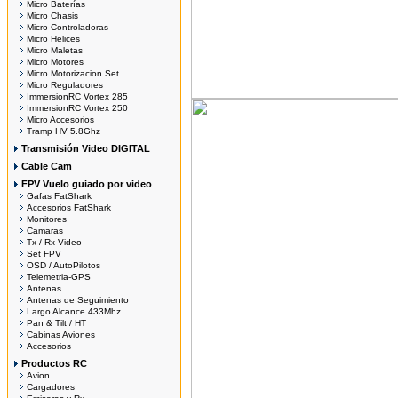
Micro Baterías
Micro Chasis
Micro Controladoras
Micro Helices
Micro Maletas
Micro Motores
Micro Motorizacion Set
Micro Reguladores
ImmersionRC Vortex 285
ImmersionRC Vortex 250
Micro Accesorios
Tramp HV 5.8Ghz
Transmisión Video DIGITAL
Cable Cam
FPV Vuelo guiado por video
Gafas FatShark
Accesorios FatShark
Monitores
Camaras
Tx / Rx Video
Set FPV
OSD / AutoPilotos
Telemetria-GPS
Antenas
Antenas de Seguimiento
Largo Alcance 433Mhz
Pan & Tilt / HT
Cabinas Aviones
Accesorios
Productos RC
Avion
Cargadores