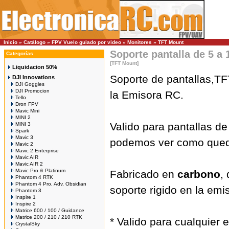
Inicio
»
Catálogo
»
FPV Vuelo guiado por video
»
Monitores
»
TFT Mount
Soporte pantalla de 5 a
Categorías
[TFT Mount]
Liquidacion 50%
Soporte de pantallas,TF
DJI Innovations
DJI Goggles
DJI Promocion
la Emisora RC.
Tello
Dron FPV
Mavic Mini
MINI 2
Valido para pantallas de 
MINI 3
Spark
Mavic 3
podemos ver como queda
Mavic 2
Mavic 2 Enterprise
Mavic AIR
Mavic AIR 2
Mavic Pro & Platinum
Fabricado en
carbono
,
Phantom 4 RTK
Phantom 4 Pro, Adv, Obsidian
soporte rigido en la emi
Phantom 3
Inspire 1
Inspire 2
Matrice 600 / 100 / Guidance
Matrice 200 / 210 / 210 RTK
* Valido para cualquier 
CrystalSky