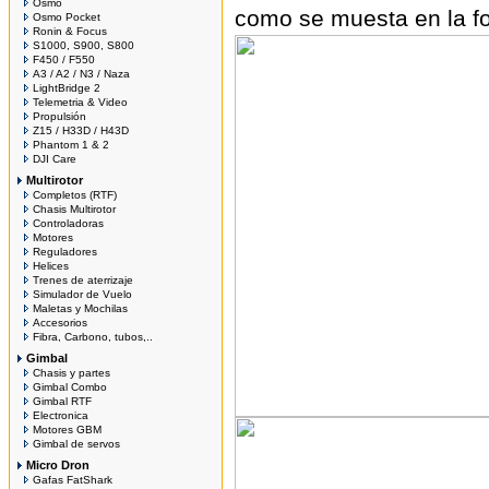
Osmo
como se muesta en la fo
Osmo Pocket
Ronin & Focus
S1000, S900, S800
F450 / F550
A3 / A2 / N3 / Naza
LightBridge 2
Telemetria & Video
Propulsión
Z15 / H33D / H43D
Phantom 1 & 2
DJI Care
Multirotor
Completos (RTF)
Chasis Multirotor
Controladoras
Motores
Reguladores
Helices
Trenes de aterrizaje
Simulador de Vuelo
Maletas y Mochilas
Accesorios
Fibra, Carbono, tubos,..
Gimbal
Chasis y partes
Gimbal Combo
Gimbal RTF
Electronica
Motores GBM
Gimbal de servos
Micro Dron
Gafas FatShark